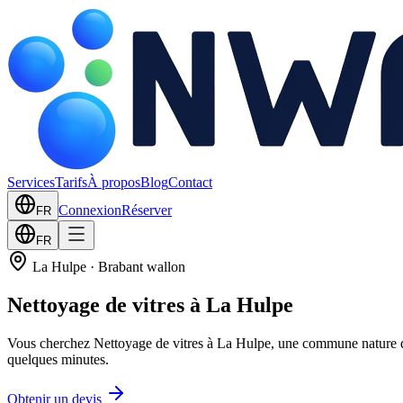
Services
Tarifs
À propos
Blog
Contact
Connexion
Réserver
FR
FR
La Hulpe
·
Brabant wallon
Nettoyage de vitres à La Hulpe
Vous cherchez Nettoyage de vitres à La Hulpe, une commune nature d
quelques minutes.
Obtenir un devis