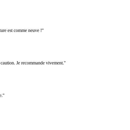
oiture est comme neuve !
"
ma caution. Je recommande vivement.
"
e.
"