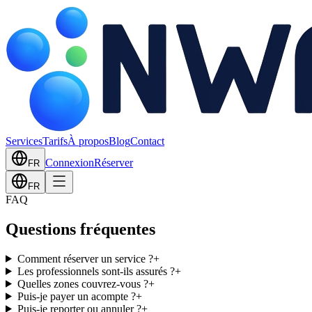
Services
Tarifs
À propos
Blog
Contact
Connexion
Réserver
FR
FR
FAQ
Questions fréquentes
Comment réserver un service ?
+
Les professionnels sont-ils assurés ?
+
Quelles zones couvrez-vous ?
+
Puis-je payer un acompte ?
+
Puis-je reporter ou annuler ?
+