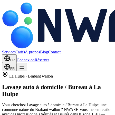
Services
Tarifs
À propos
Blog
Contact
Connexion
Réserver
FR
FR
La Hulpe
·
Brabant wallon
Lavage auto à domicile / Bureau à La
Hulpe
Vous cherchez Lavage auto à domicile / Bureau à La Hulpe, une
commune nature du Brabant wallon ? NWASH vous met en relation
avec des professionnels vérifiés et assurés dans la zone 1310 —