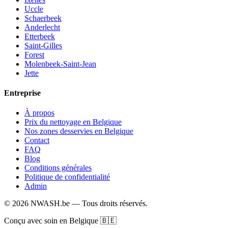
Uccle
Schaerbeek
Anderlecht
Etterbeek
Saint-Gilles
Forest
Molenbeek-Saint-Jean
Jette
Entreprise
À propos
Prix du nettoyage en Belgique
Nos zones desservies en Belgique
Contact
FAQ
Blog
Conditions générales
Politique de confidentialité
Admin
© 2026 NWASH.be — Tous droits réservés.
Conçu avec soin en Belgique 🇧🇪