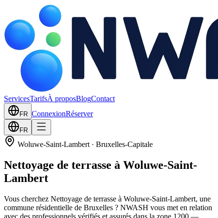
Services
Tarifs
À propos
Blog
Contact
Connexion
Réserver
FR
FR
Woluwe-Saint-Lambert
·
Bruxelles-Capitale
Nettoyage de terrasse à Woluwe-Saint-
Lambert
Vous cherchez Nettoyage de terrasse à Woluwe-Saint-Lambert, une
commune résidentielle de Bruxelles ? NWASH vous met en relation
avec des professionnels vérifiés et assurés dans la zone 1200 —