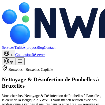
Services
Tarifs
À propos
Blog
Contact
Connexion
Réserver
FR
FR
Bruxelles
·
Bruxelles-Capitale
Nettoyage & Désinfection de Poubelles à
Bruxelles
Vous cherchez Nettoyage & Désinfection de Poubelles à Bruxelles,
le cœur de la Belgique ? NWASH vous met en relation avec des
professionnels vérifiés et assurés dans la zone 1000 — réservez en