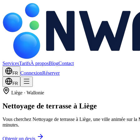
Services
Tarifs
À propos
Blog
Contact
Connexion
Réserver
FR
FR
Liège
·
Wallonie
Nettoyage de terrasse à Liège
Vous cherchez Nettoyage de terrasse à Liège, une ville animée sur la
minutes.
Obtenir un devis