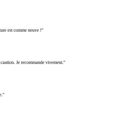
oiture est comme neuve !
"
ma caution. Je recommande vivement.
"
e.
"