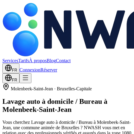
Services
Tarifs
À propos
Blog
Contact
Connexion
Réserver
FR
FR
Molenbeek-Saint-Jean
·
Bruxelles-Capitale
Lavage auto à domicile / Bureau à
Molenbeek-Saint-Jean
Vous cherchez Lavage auto à domicile / Bureau à Molenbeek-Saint-
Jean, une commune animée de Bruxelles ? NWASH vous met en
relation avec des professionnels vérifiés et assurés dans la zone 1080