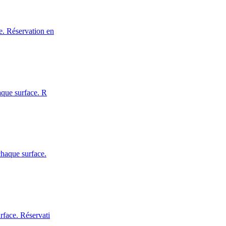
e. Réservation en
aque surface. R
chaque surface.
rface. Réservati