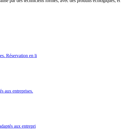
isé par des techniciens formés, avec des produits écologiques, et
s. Réservation en li
s aux entreprises.
adaptés aux entrepri