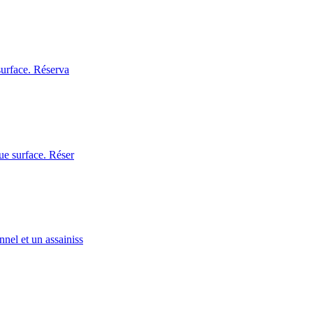
surface. Réserva
ue surface. Réser
nel et un assainiss