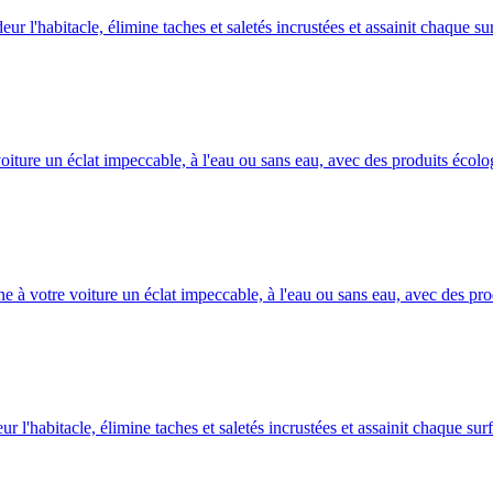
 l'habitacle, élimine taches et saletés incrustées et assainit chaque su
ture un éclat impeccable, à l'eau ou sans eau, avec des produits écolo
à votre voiture un éclat impeccable, à l'eau ou sans eau, avec des pro
'habitacle, élimine taches et saletés incrustées et assainit chaque sur