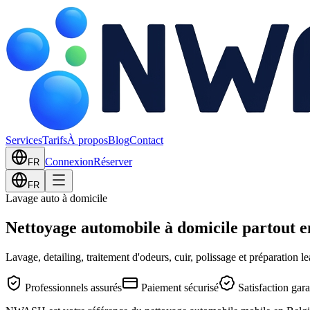
Services
Tarifs
À propos
Blog
Contact
Connexion
Réserver
FR
FR
Lavage auto à domicile
Nettoyage automobile à domicile partout e
Lavage, detailing, traitement d'odeurs, cuir, polissage et préparation
Professionnels assurés
Paiement sécurisé
Satisfaction gara