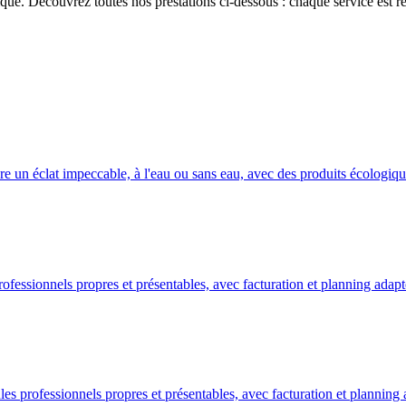
. Découvrez toutes nos prestations ci-dessous : chaque service est réal
un éclat impeccable, à l'eau ou sans eau, avec des produits écologique
essionnels propres et présentables, avec facturation et planning adapté
 professionnels propres et présentables, avec facturation et planning 